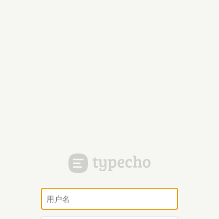
用
户
名