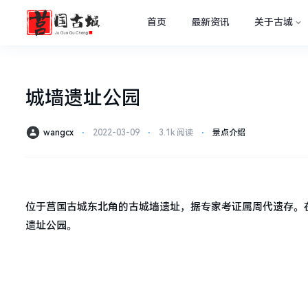
首页
最新资讯
关于古城
城墙遗址公园
wangcx
⋅
2022-03-09
⋅
3.1k 阅读
⋅
景点介绍
位于莒国古城东北角的古城墙遗址，据专家考证属周代遗存。
遗址公园。