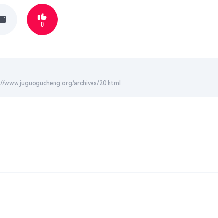
0
uogucheng.org/archives/20.html