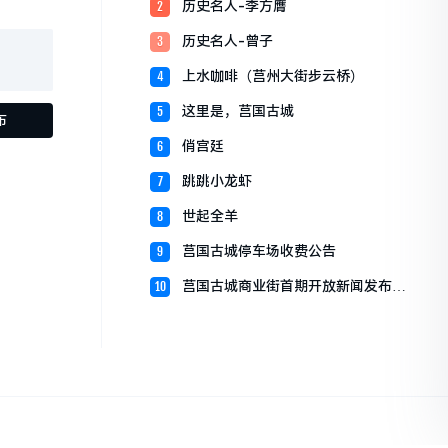
历史名人-李方膺
2
历史名人-曾子
3
上水咖啡（莒州大街步云桥）
4
这里是，莒国古城
5
俏宫廷
6
跳跳小龙虾
7
世起全羊
8
莒国古城停车场收费公告
9
莒国古城商业街首期开放新闻发布会
10
召开